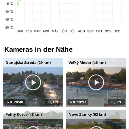
Kameras in der Nähe
Dunajská Streda (29 km)
Veľký Meder (46 km)
6.8. 20:48
32,1 °C
6.8. 19:17
35,3 °C
Poľný Kesov (48 km)
Nové Zámky (62 km)