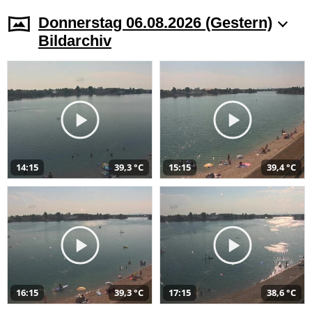
Donnerstag 06.08.2026 (Gestern)
Bildarchiv
14:15
39,3 °C
15:15
39,4 °C
16:15
39,3 °C
17:15
38,6 °C