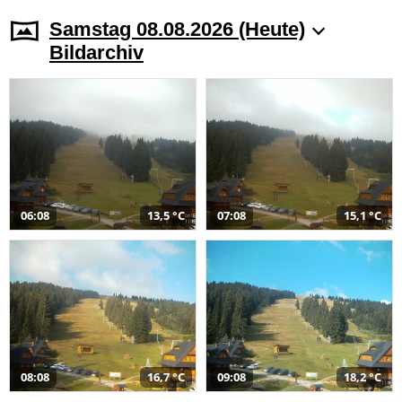
Samstag 08.08.2026 (Heute)
Bildarchiv
06:08
13,5 °C
07:08
15,1 °C
08:08
16,7 °C
09:08
18,2 °C