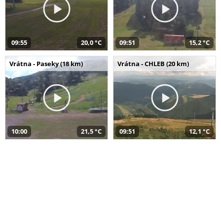
09:55
20,0 °C
09:51
15,2 °C
Vrátna - Paseky (18 km)
Vrátna - CHLEB (20 km)
10:00
21,5 °C
09:51
12,1 °C