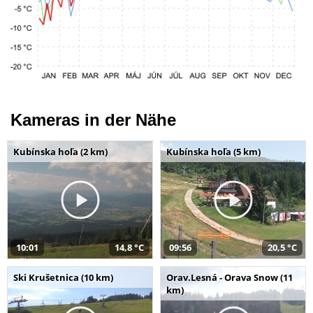
Kameras in der Nähe
Kubínska hoľa (2 km)
Kubínska hoľa (5 km)
10:01
14,8 °C
09:56
20,5 °C
Ski Krušetnica (10 km)
Orav.Lesná - Orava Snow (11
km)