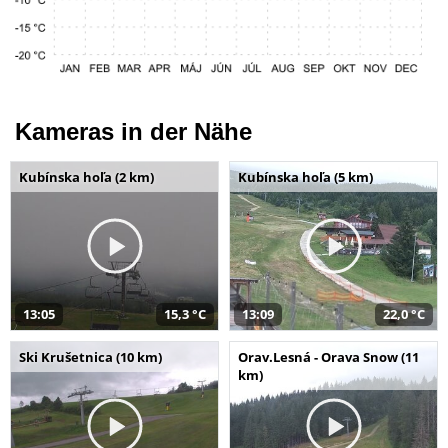
Kameras in der Nähe
Kubínska hoľa (2 km)
Kubínska hoľa (5 km)
13:05
15,3 °C
13:09
22,0 °C
Ski Krušetnica (10 km)
Orav.Lesná - Orava Snow (11
km)