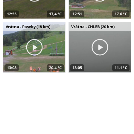
12:55
17,4 °C
12:51
17,6 °C
Vrátna - Paseky (18 km)
Vrátna - CHLEB (20 km)
13:08
20,4 °C
13:05
11,1 °C