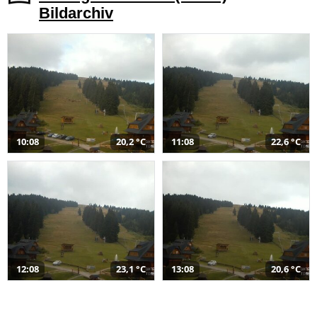
Bildarchiv
10:08
20,2 °C
11:08
22,6 °C
12:08
23,1 °C
13:08
20,6 °C