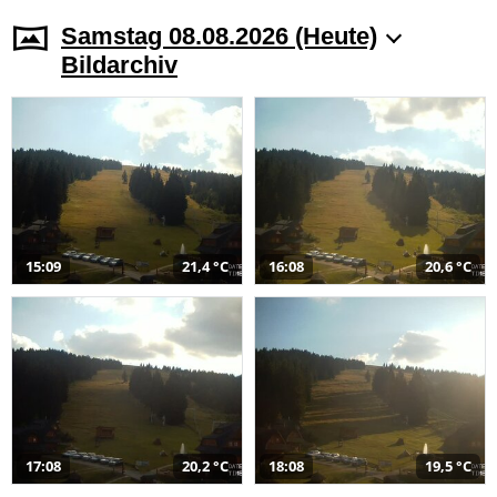
Samstag 08.08.2026 (Heute)
Bildarchiv
15:09
21,4 °C
16:08
20,6 °C
17:08
20,2 °C
18:08
19,5 °C