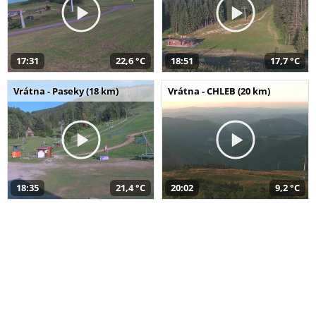
17:31
22,6 °C
18:51
17,7 °C
Vrátna - Paseky (18 km)
Vrátna - CHLEB (20 km)
18:35
21,4 °C
20:02
9,2 °C