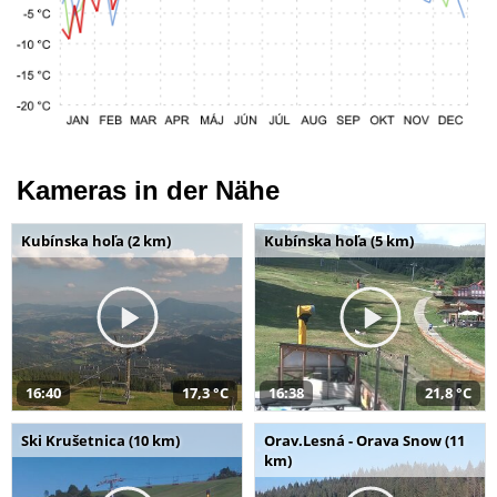
Kameras in der Nähe
Kubínska hoľa (2 km)
Kubínska hoľa (5 km)
16:40
17,3 °C
16:38
21,8 °C
Ski Krušetnica (10 km)
Orav.Lesná - Orava Snow (11
km)