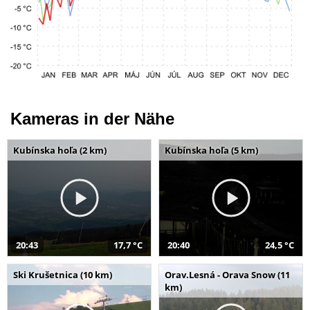
Kameras in der Nähe
Kubínska hoľa (2 km)
Kubínska hoľa (5 km)
20:43
17,7 °C
20:40
24,5 °C
Ski Krušetnica (10 km)
Orav.Lesná - Orava Snow (11
km)