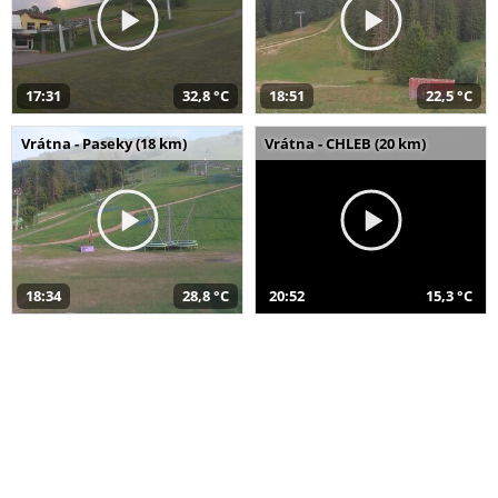
17:31
32,8 °C
18:51
22,5 °C
Vrátna - Paseky (18 km)
Vrátna - CHLEB (20 km)
18:34
28,8 °C
20:52
15,3 °C