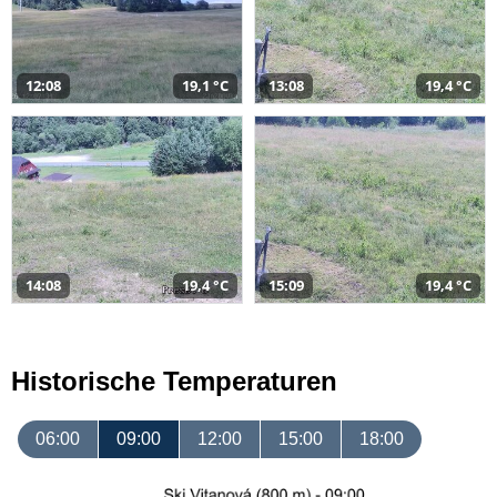
12:08
19,1 °C
13:08
19,4 °C
14:08
19,4 °C
15:09
19,4 °C
Historische Temperaturen
06:00
09:00
12:00
15:00
18:00