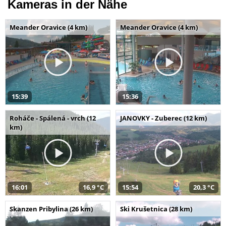
Kameras in der Nähe
Meander Oravice (4 km)
Meander Oravice (4 km)
15:39
15:36
Roháče - Spálená - vrch (12
JANOVKY - Zuberec (12 km)
km)
16:01
16,9 °C
15:54
20,3 °C
Skanzen Pribylina (26 km)
Ski Krušetnica (28 km)