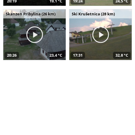
20:19
19,1 °C
19:24
24,5 °C
Skanzen Pribylina (26 km)
Ski Krušetnica (28 km)
20:26
23,4 °C
17:31
32,8 °C