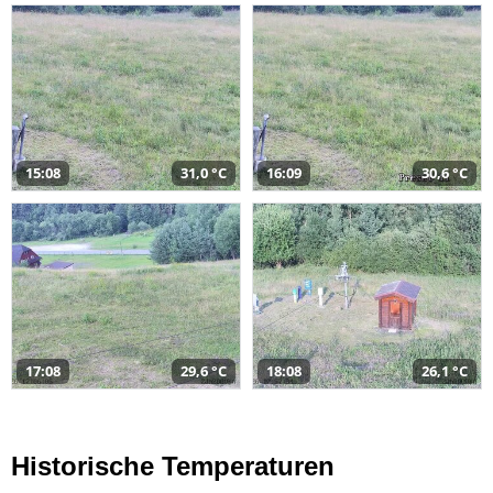
15:08
31,0 °C
16:09
30,6 °C
17:08
29,6 °C
18:08
26,1 °C
Historische Temperaturen