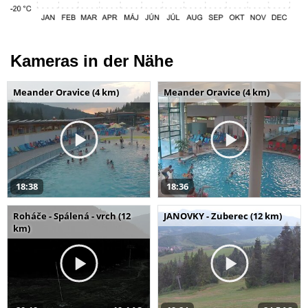
Kameras in der Nähe
Meander Oravice (4 km)
Meander Oravice (4 km)
18:38
18:36
Roháče - Spálená - vrch (12
JANOVKY - Zuberec (12 km)
km)