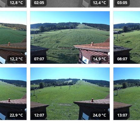
12,8 °C
02:05
12,4 °C
03:05
12,2 °C
07:07
14,9 °C
08:07
22,9 °C
12:07
24,0 °C
13:07