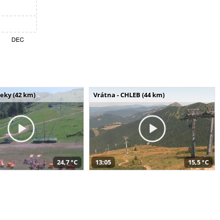
seky (42 km)
Vrátna - CHLEB (44 km)
24,7 °C
13:05
15,5 °C