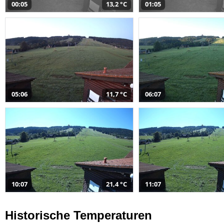
00:05
13,2 °C
01:05
05:06
11,7 °C
06:07
10:07
21,4 °C
11:07
Historische Temperaturen