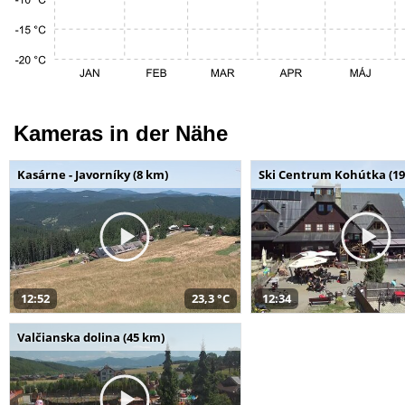
Kameras in der Nähe
Kasárne - Javorníky (8 km)
Ski Centrum Kohútka (19
12:52
23,3 °C
12:34
Valčianska dolina (45 km)