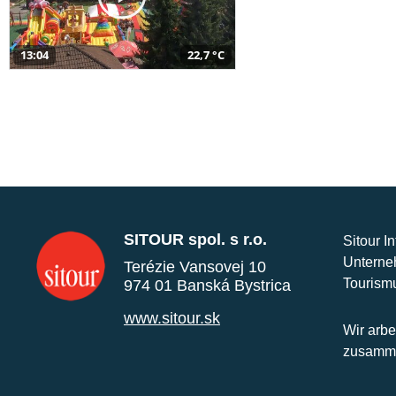
13:04
22,7 °C
SITOUR spol. s r.o.
Sitour I
Unterne
Terézie Vansovej 10
Tourism
974 01 Banská Bystrica
www.sitour.sk
Wir arbe
zusamme