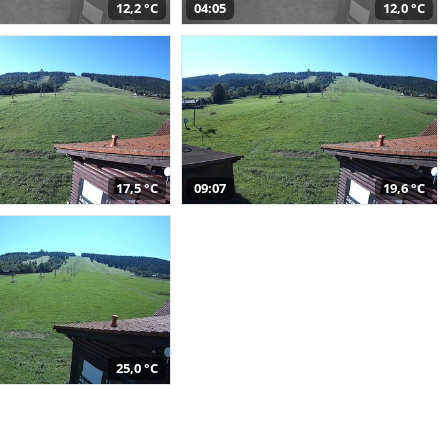
12,2 °C
04:05
12,0 °C
17,5 °C
09:07
19,6 °C
25,0 °C