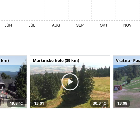
 km)
Martinské hole (39 km)
Vrátna - Pa
19,8 °C
13:01
30,3 °C
13:08