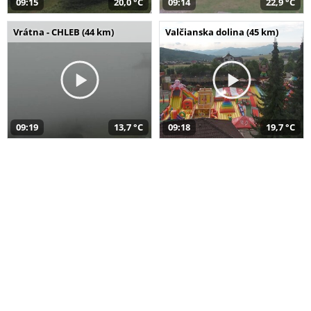
09:15
20,0 °C
09:14
22,9 °C
Vrátna - CHLEB (44 km)
Valčianska dolina (45 km)
09:19
13,7 °C
09:18
19,7 °C