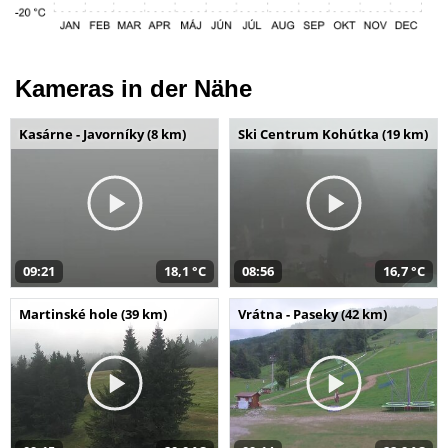
Kameras in der Nähe
Kasárne - Javorníky (8 km)
Ski Centrum Kohútka (19 km)
09:21
18,1 °C
08:56
16,7 °C
Martinské hole (39 km)
Vrátna - Paseky (42 km)