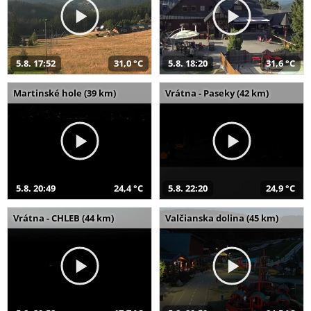
5.8. 17:52
31,0 °C
5.8. 18:20
31,6 °C
Martinské hole (39 km)
Vrátna - Paseky (42 km)
5.8. 20:49
24,4 °C
5.8. 22:20
24,9 °C
Vrátna - CHLEB (44 km)
Valčianska dolina (45 km)