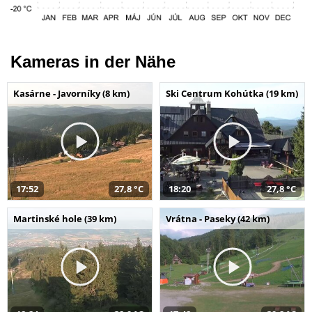
Kameras in der Nähe
Kasárne - Javorníky (8 km)
Ski Centrum Kohútka (19 km)
17:52
27,8 °C
18:20
27,8 °C
Martinské hole (39 km)
Vrátna - Paseky (42 km)