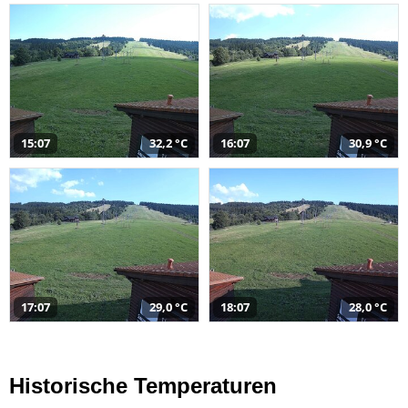
15:07
32,2 °C
16:07
30,9 °C
17:07
29,0 °C
18:07
28,0 °C
Historische Temperaturen