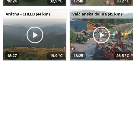
18:24
32,9 °C
17:48
30,2 °C
Vrátna - CHLEB (44 km)
Valčianska dolina (45 km)
18:27
19,9 °C
18:25
26,5 °C