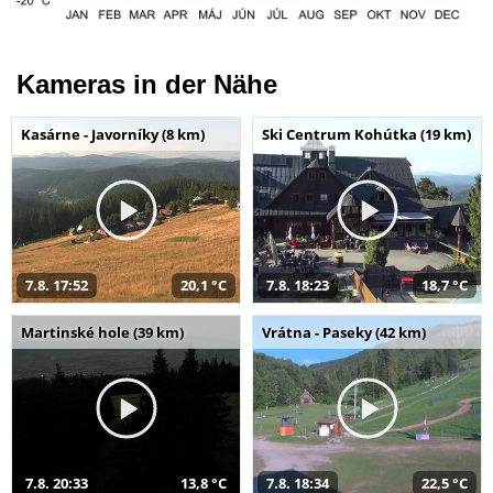
Kameras in der Nähe
Kasárne - Javorníky (8 km)
Ski Centrum Kohútka (19 km)
7.8. 17:52
20,1 °C
7.8. 18:23
18,7 °C
Martinské hole (39 km)
Vrátna - Paseky (42 km)
7.8. 20:33
13,8 °C
7.8. 18:34
22,5 °C