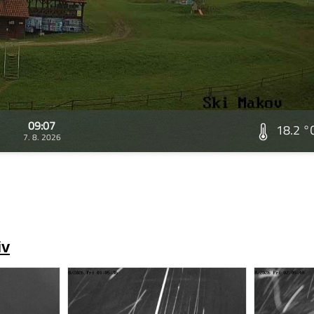
09:07
18.2 °
7. 8. 2026
iv