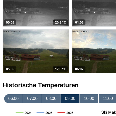
00:05
20,3 °C
01:05
05:05
17,0 °C
06:07
Historische Temperaturen
06:00
07:00
08:00
09:00
10:00
11:00