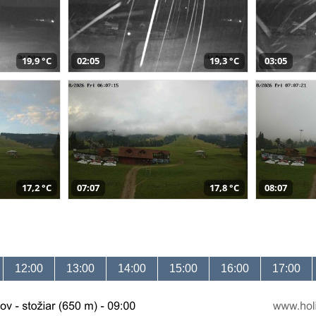
19,9 °C
02:05
19,3 °C
03:05
17,2 °C
07:07
17,8 °C
08:07
12:00
13:00
14:00
15:00
16:00
17:00