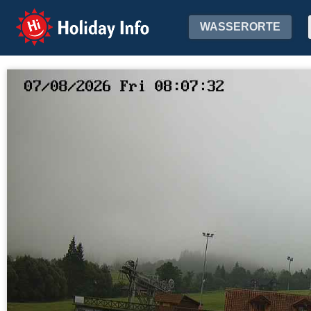
Holiday Info
WASSERORTE