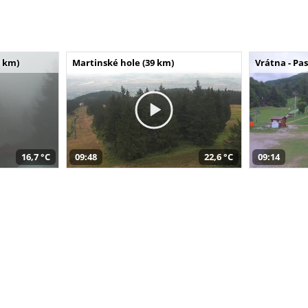
 km)
Martinské hole (39 km)
Vrátna - Pa
16,7 °C
09:48
22,6 °C
09:14