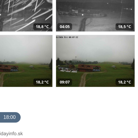
18,8 °C
04:05
18,5 °C
18,2 °C
09:07
18,2 °C
18:00