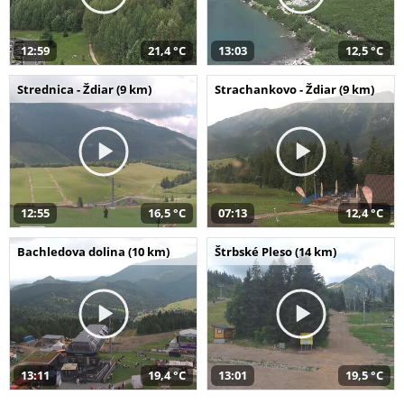
12:59
21,4 °C
13:03
12,5 °C
Strednica - Ždiar (9 km)
Strachankovo - Ždiar (9 km)
12:55
16,5 °C
07:13
12,4 °C
Bachledova dolina (10 km)
Štrbské Pleso (14 km)
13:11
19,4 °C
13:01
19,5 °C