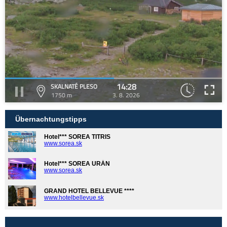
14:28
SKALNATÉ PLESO
1750 m
3. 8. 2026
Übernachtungstipps
Hotel*** SOREA TITRIS
www.sorea.sk
Hotel*** SOREA URÁN
www.sorea.sk
GRAND HOTEL BELLEVUE ****
www.hotelbellevue.sk