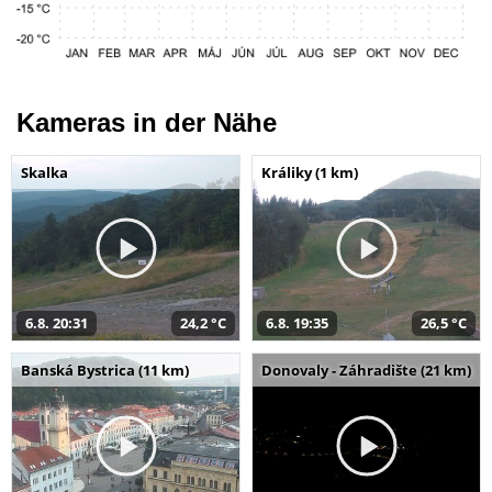
Kameras in der Nähe
Skalka
Králiky (1 km)
6.8. 20:31
24,2 °C
6.8. 19:35
26,5 °C
Banská Bystrica (11 km)
Donovaly - Záhradište (21 km)