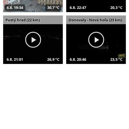
6.8. 19:34
30,7 °C
6.8. 22:47
20,3 °C
Pustý hrad (22 km)
Donovaly - Nová hoľa (23 km)
6.8. 21:01
26,9 °C
6.8. 20:46
23,5 °C