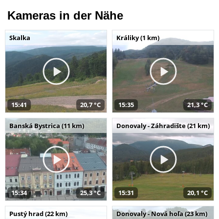
Kameras in der Nähe
Skalka
Králiky (1 km)
15:41
20,7 °C
15:35
21,3 °C
Banská Bystrica (11 km)
Donovaly - Záhradište (21 km)
15:34
25,3 °C
15:31
20,1 °C
Pustý hrad (22 km)
Donovaly - Nová hoľa (23 km)