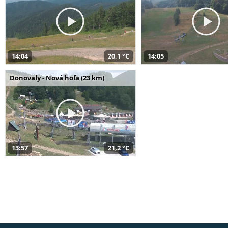
14:04
20,1 °C
14:05
Donovaly - Nová hoľa (23 km)
13:57
21,2 °C