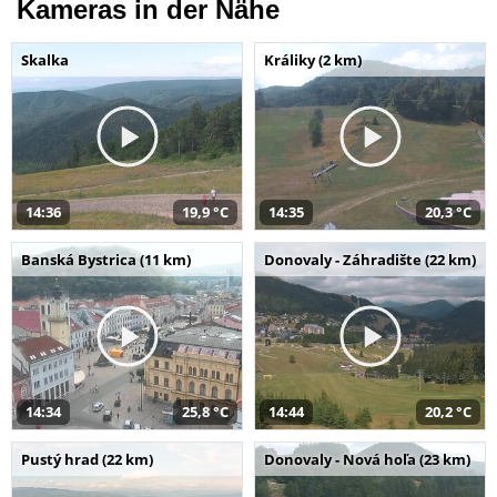
Kameras in der Nähe
Skalka
Králiky (2 km)
14:36
19,9 °C
14:35
20,3 °C
Banská Bystrica (11 km)
Donovaly - Záhradište (22 km)
14:34
25,8 °C
14:44
20,2 °C
Pustý hrad (22 km)
Donovaly - Nová hoľa (23 km)