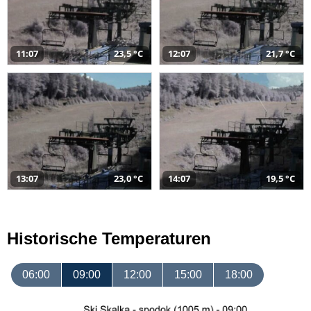
11:07
23,5 °C
12:07
21,7 °C
13:07
23,0 °C
14:07
19,5 °C
Historische Temperaturen
06:00
09:00
12:00
15:00
18:00