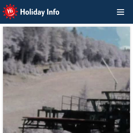
Holiday Info