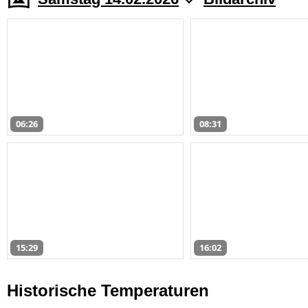
06:26
08:31
15:29
16:02
Historische Temperaturen