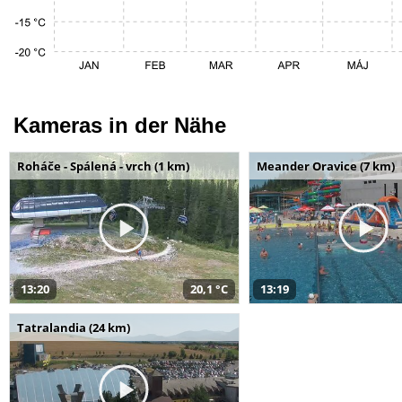
Kameras in der Nähe
Roháče - Spálená - vrch (1 km)
Meander Oravice (7 km)
13:20
20,1 °C
13:19
Tatralandia (24 km)