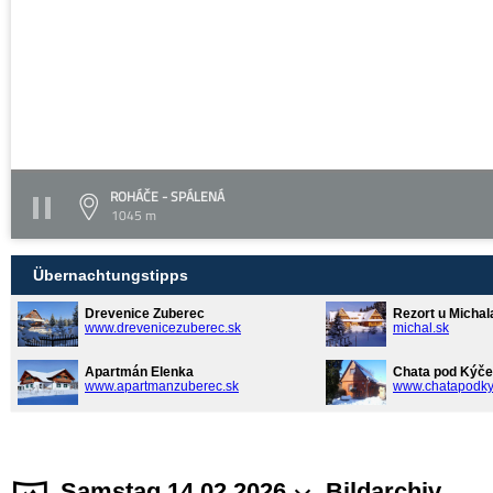
ROHÁČE - SPÁLENÁ
1045 m
Übernachtungstipps
Drevenice Zuberec
Rezort u Michal
www.drevenicezuberec.sk
michal.sk
Apartmán Elenka
Chata pod Kýče
www.apartmanzuberec.sk
www.chatapodky
Samstag 14.02.2026
Bildarchiv