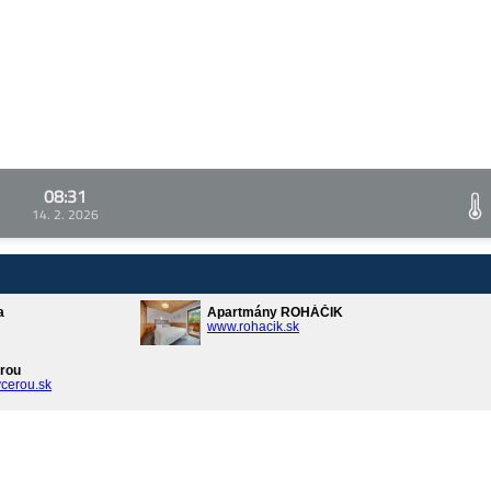
08:31
14. 2. 2026
a
Apartmány ROHÁČIK
www.rohacik.sk
rou
cerou.sk