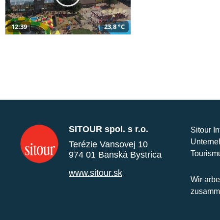
12:39
23,8 °C
SITOUR spol. s r.o.
Sitour I
Unterne
Terézie Vansovej 10
Tourism
974 01 Banská Bystrica
www.sitour.sk
Wir arbe
zusamme