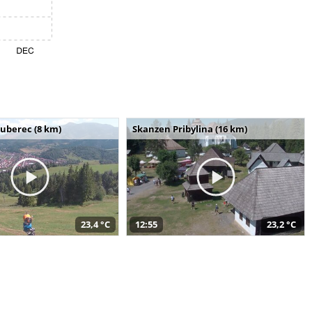
uberec (8 km)
Skanzen Pribylina (16 km)
23,4 °C
12:55
23,2 °C