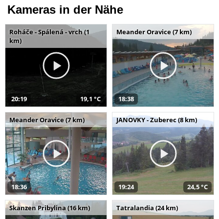
Kameras in der Nähe
Roháče - Spálená - vrch (1
Meander Oravice (7 km)
km)
20:19
19,1 °C
18:38
Meander Oravice (7 km)
JANOVKY - Zuberec (8 km)
18:36
19:24
24,5 °C
Skanzen Pribylina (16 km)
Tatralandia (24 km)