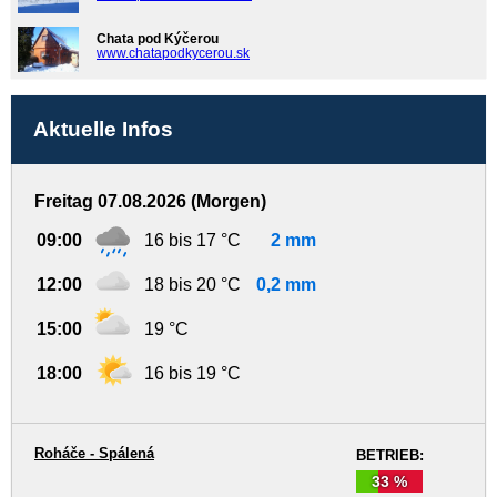
Chata pod Kýčerou
www.chatapodkycerou.sk
Aktuelle Infos
Freitag 07.08.2026 (Morgen)
09:00
16 bis 17 °C
2 mm
12:00
18 bis 20 °C
0,2 mm
15:00
19 °C
18:00
16 bis 19 °C
Roháče - Spálená
BETRIEB:
33 %