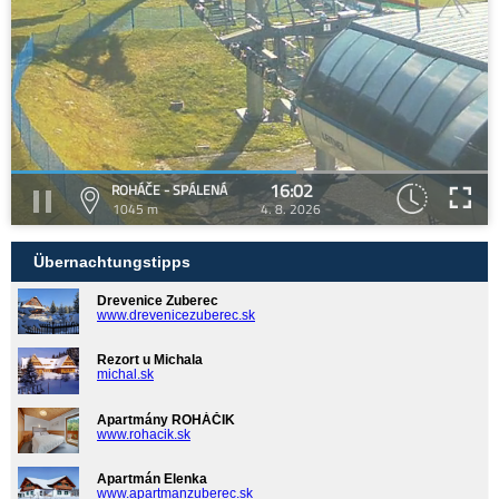
16:02
ROHÁČE - SPÁLENÁ
1045 m
4. 8. 2026
Übernachtungstipps
Drevenice Zuberec
www.drevenicezuberec.sk
Rezort u Michala
michal.sk
Apartmány ROHÁČIK
www.rohacik.sk
Apartmán Elenka
www.apartmanzuberec.sk