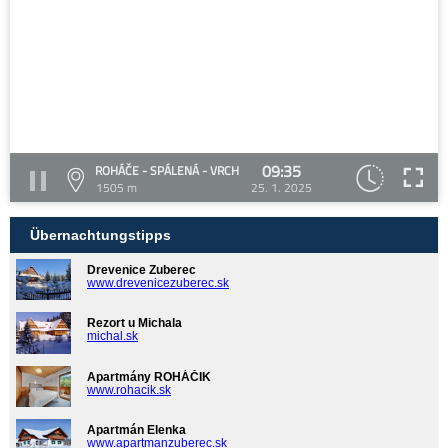
09:35
ROHÁČE - SPÁLENÁ - VRCH
1505 m
25. 1. 2025
Übernachtungstipps
Drevenice Zuberec
www.drevenicezuberec.sk
Rezort u Michala
michal.sk
Apartmány ROHÁČIK
www.rohacik.sk
Apartmán Elenka
www.apartmanzuberec.sk