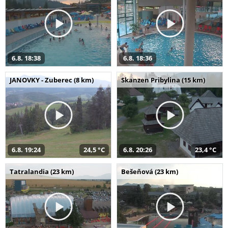
6.8. 18:38
6.8. 18:36
JANOVKY - Zuberec (8 km)
Skanzen Pribylina (15 km)
6.8. 19:24
24,5 °C
6.8. 20:26
23,4 °C
Tatralandia (23 km)
Bešeňová (23 km)