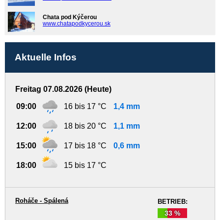
Chata pod Kýčerou
www.chatapodkycerou.sk
Aktuelle Infos
Freitag 07.08.2026 (Heute)
09:00
16 bis 17 °C
1,4 mm
12:00
18 bis 20 °C
1,1 mm
15:00
17 bis 18 °C
0,6 mm
18:00
15 bis 17 °C
Roháče - Spálená
BETRIEB:
33 %