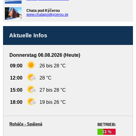
Chata pod Kýčerou
www.chatapodkycerou.sk
Aktuelle Infos
Donnerstag 06.08.2026 (Heute)
09:00
26 bis 28 °C
12:00
28 °C
15:00
27 bis 28 °C
18:00
19 bis 26 °C
Roháče - Spálená
BETRIEB:
33 %