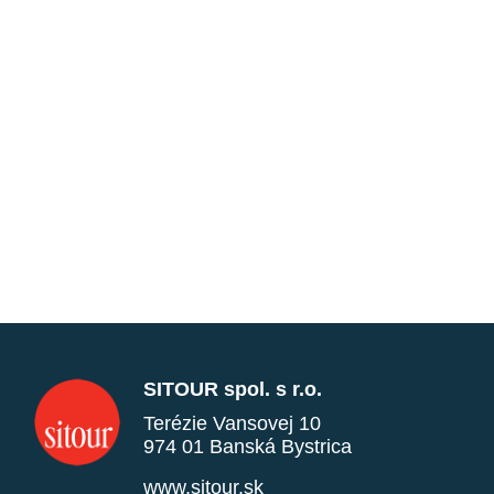
SITOUR spol. s r.o.
Terézie Vansovej 10
974 01 Banská Bystrica
www.sitour.sk