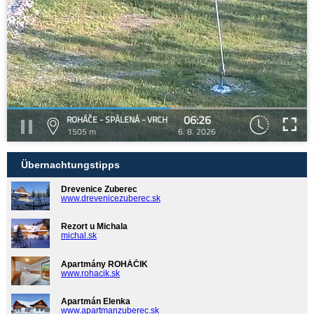
06:26
ROHÁČE - SPÁLENÁ - VRCH
1505 m
6. 8. 2026
Übernachtungstipps
Drevenice Zuberec
www.drevenicezuberec.sk
Rezort u Michala
michal.sk
Apartmány ROHÁČIK
www.rohacik.sk
Apartmán Elenka
www.apartmanzuberec.sk