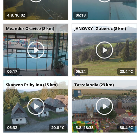
4.8. 16:02
06:18
Meander Oravice (8 km)
JANOVKY - Zuberec (8 km)
06:17
06:24
23,4 °C
Skanzen Pribylina (15 km)
Tatralandia (23 km)
06:32
20,8 °C
5.8. 18:38
30,4 °C