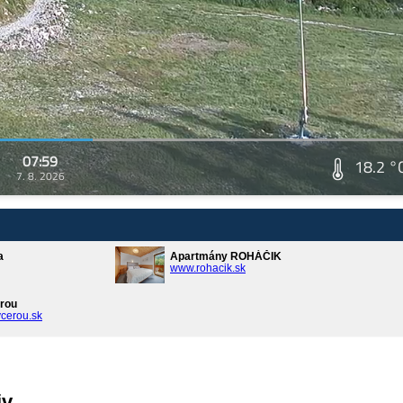
07:59
18.2 °
7. 8. 2026
a
Apartmány ROHÁČIK
www.rohacik.sk
rou
cerou.sk
iv