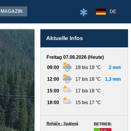
MAGAZIN
DE
Aktuelle Infos
Freitag 07.08.2026 (Heute)
09:00
18 bis 19 °C
2 mm
12:00
17 bis 18 °C
1,3 mm
15:00
17 bis 18 °C
18:00
15 bis 17 °C
Roháče - Spálená
BETRIEB:
33 %