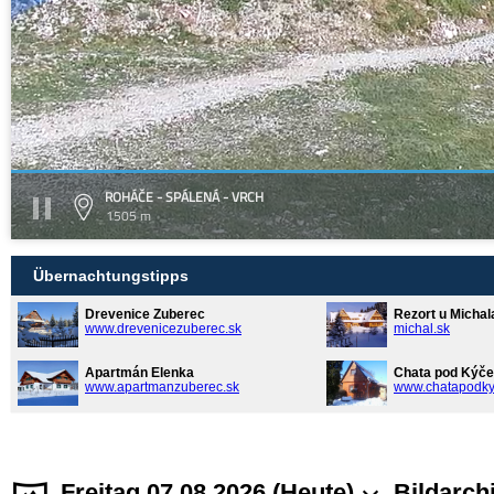
ROHÁČE - SPÁLENÁ - VRCH
1505 m
Übernachtungstipps
Drevenice Zuberec
Rezort u Michal
www.drevenicezuberec.sk
michal.sk
Apartmán Elenka
Chata pod Kýče
www.apartmanzuberec.sk
www.chatapodky
Freitag 07.08.2026 (Heute)
Bildarch