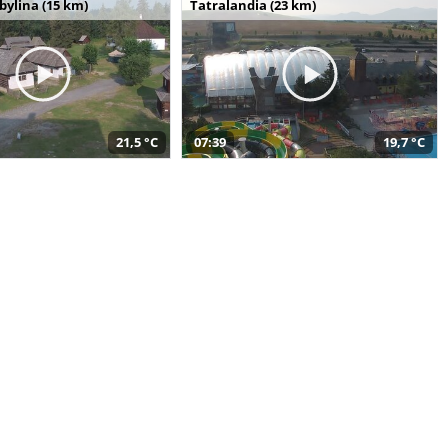
bylina (15 km)
Tatralandia (23 km)
21,5 °C
07:39
19,7 °C