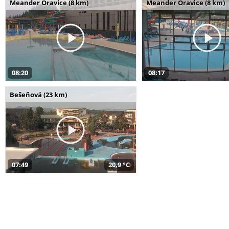
Meander Oravice (8 km)
Meander Oravice (8 km)
08:20
08:17
Bešeňová (23 km)
07:49
20,9 °C