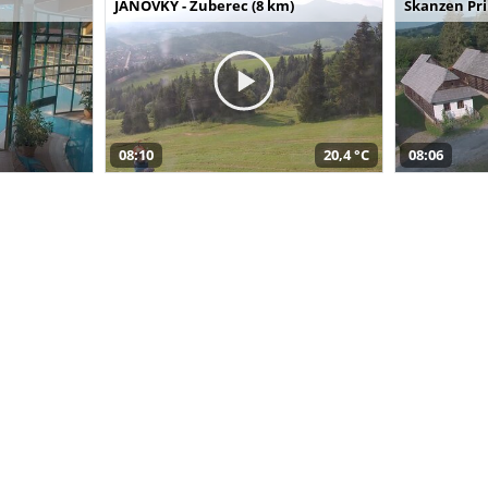
JANOVKY - Zuberec (8 km)
Skanzen Pri
08:10
20,4 °C
08:06