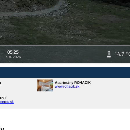
05:25
14.7 °
7. 8. 2026
a
Apartmány ROHÁČIK
www.rohacik.sk
rou
cerou.sk
iv