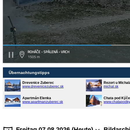
ROHÁČE - SPÁLENÁ - VRCH
1505 m
Übernachtungstipps
Drevenice Zuberec
Rezort u Michal
www.drevenicezuberec.sk
michal.sk
Apartmán Elenka
Chata pod Kýče
www.apartmanzuberec.sk
www.chatapodky
Freitag 07.08.2026 (Heute)
Bildarch