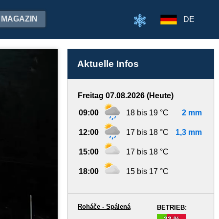
MAGAZIN
DE
Aktuelle Infos
Freitag 07.08.2026 (Heute)
09:00
18 bis 19 °C
2 mm
12:00
17 bis 18 °C
1,3 mm
15:00
17 bis 18 °C
18:00
15 bis 17 °C
Roháče - Spálená
BETRIEB:
33 %