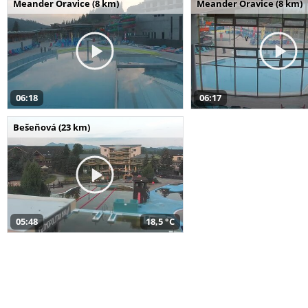
Meander Oravice (8 km)
Meander Oravice (8 km)
06:18
06:17
Bešeňová (23 km)
05:48
18,5 °C