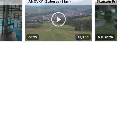
JANOVKY - Zuberec (8 km)
Skanzen Pri
06:25
18,1 °C
6.8. 20:26