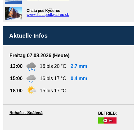
Chata pod Kýčerou
www.chatapodkycerou.sk
Aktuelle Infos
Freitag 07.08.2026 (Heute)
13:00
16 bis 20 °C
2,7 mm
15:00
16 bis 17 °C
0,4 mm
18:00
15 bis 17 °C
Roháče - Spálená
BETRIEB:
33 %