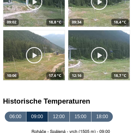
09:02
18,8 °C
09:34
18,4 °C
10:06
17,6 °C
12:16
18,7 °C
Historische Temperaturen
06:00
09:00
12:00
15:00
18:00