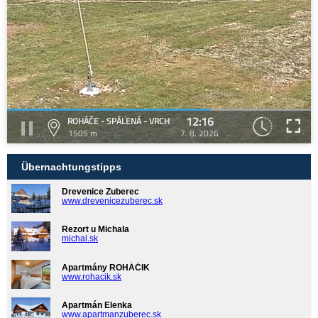
12:16
ROHÁČE - SPÁLENÁ - VRCH
1505 m
7. 8. 2026
Übernachtungstipps
Drevenice Zuberec
www.drevenicezuberec.sk
Rezort u Michala
michal.sk
Apartmány ROHÁČIK
www.rohacik.sk
Apartmán Elenka
www.apartmanzuberec.sk