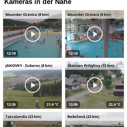
Kameras in der Nähe
Meander Oravice (8 km)
Meander Oravice (8 km)
12:19
12:16
JANOVKY - Zuberec (8 km)
Skanzen Pribylina (15 km)
12:26
21,6 °C
12:06
22,4 °C
Tatralandia (23 km)
Bešeňová (23 km)