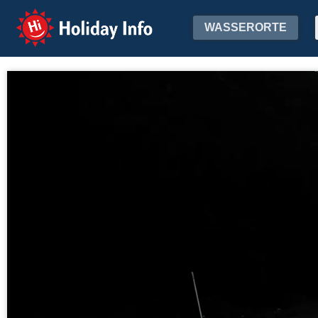
Holiday Info
WASSERORTE