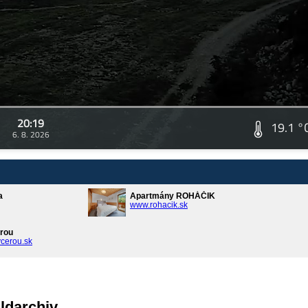
20:19
19.1 °
6. 8. 2026
a
Apartmány ROHÁČIK
www.rohacik.sk
rou
cerou.sk
ldarchiv