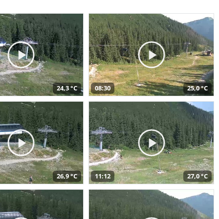
24,3 °C
08:30
25,0 °C
26,9 °C
11:12
27,0 °C