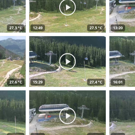
27,3 °C
12:49
27,5 °C
13:20
27,6 °C
15:29
27,4 °C
16:01