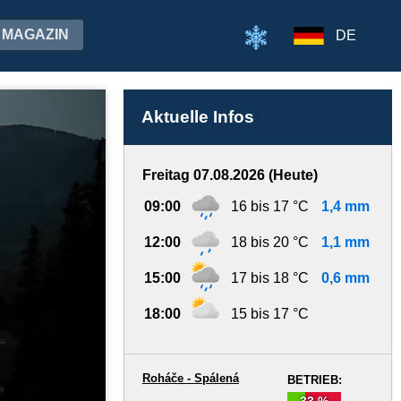
MAGAZIN
DE
Aktuelle Infos
Freitag 07.08.2026 (Heute)
09:00
16 bis 17 °C
1,4 mm
12:00
18 bis 20 °C
1,1 mm
15:00
17 bis 18 °C
0,6 mm
18:00
15 bis 17 °C
Roháče - Spálená
BETRIEB:
33 %