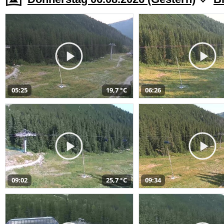
05:25
19,7 °C
06:26
09:02
25,7 °C
09:34