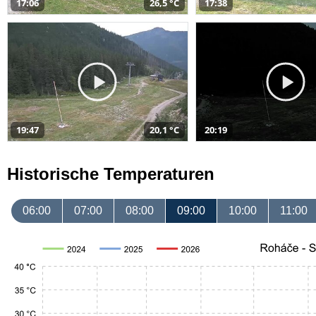
17:06
26,5 °C
17:38
19:47
20,1 °C
20:19
Historische Temperaturen
06:00
07:00
08:00
09:00
10:00
11:00