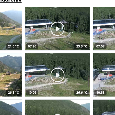
21,0 °C
07:26
23,3 °C
07:58
26,3 °C
10:06
26,6 °C
10:38