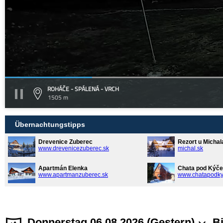
ROHÁČE - SPÁLENÁ - VRCH
1505 m
Übernachtungstipps
Drevenice Zuberec
Rezort u Michal
www.drevenicezuberec.sk
michal.sk
Apartmán Elenka
Chata pod Kýče
www.apartmanzuberec.sk
www.chatapodky
Donnerstag 06.08.2026 (Gestern)
Bi