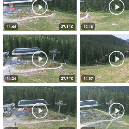
11:44
27,1 °C
12:16
14:24
27,7 °C
14:57