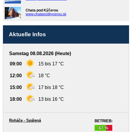
Chata pod Kýčerou
www.chatapodkycerou.sk
Aktuelle Infos
Samstag 08.08.2026 (Heute)
09:00
15 bis 17 °C
12:00
18 °C
15:00
17 bis 18 °C
18:00
13 bis 16 °C
Roháče - Spálená
BETRIEB:
67 %