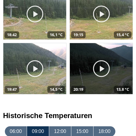
18:42
16,1 °C
19:15
15,4 °C
19:47
14,5 °C
20:19
13,8 °C
Historische Temperaturen
06:00
09:00
12:00
15:00
18:00