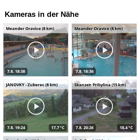
Kameras in der Nähe
Meander Oravice (8 km)
Meander Oravice (8 km)
7.8. 18:38
7.8. 18:36
JANOVKY - Zuberec (8 km)
Skanzen Pribylina (15 km)
7.8. 19:24
17,7 °C
7.8. 20:26
18,4 °C