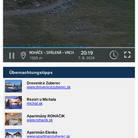
20:19
ROHÁČE - SPÁLENÁ - VRCH
1505 m
7. 8. 2026
Übernachtungstipps
Drevenice Zuberec
www.drevenicezuberec.sk
Rezort u Michala
michal.sk
Apartmány ROHÁČIK
www.rohacik.sk
Apartmán Elenka
www.apartmanzuberec.sk