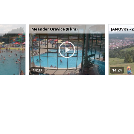
Meander Oravice (8 km)
JANOVKY - Z
14:37
14:24