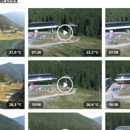
21,0 °C
07:26
23,3 °C
07:58
26,3 °C
10:06
26,6 °C
10:38