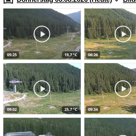
05:25
19,7 °C
06:26
09:02
25,7 °C
09:34