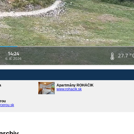
14:24
27.7 °
6. 8. 2026
a
Apartmány ROHÁČIK
www.rohacik.sk
rou
cerou.sk
archiv