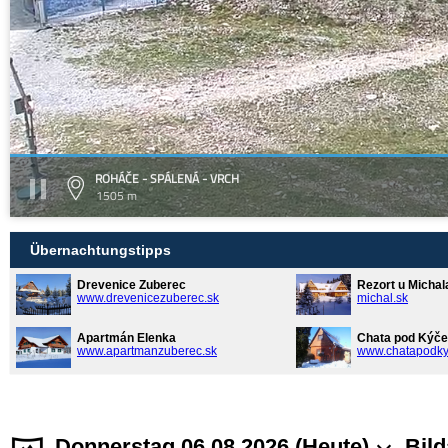
ROHÁČE - SPÁLENÁ - VRCH
1505 m
Übernachtungstipps
Drevenice Zuberec
Rezort u Michal
www.drevenicezuberec.sk
michal.sk
Apartmán Elenka
Chata pod Kýče
www.apartmanzuberec.sk
www.chatapodky
Donnerstag 06.08.2026 (Heute)
Bild