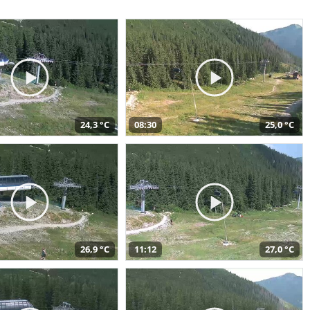
24,3 °C
08:30
25,0 °C
26,9 °C
11:12
27,0 °C