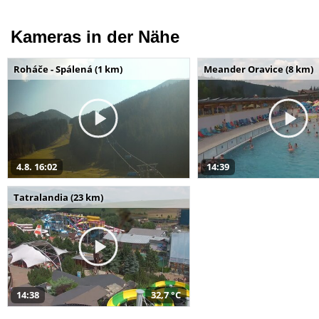
Kameras in der Nähe
Roháče - Spálená (1 km)
Meander Oravice (8 km)
4.8. 16:02
14:39
Tatralandia (23 km)
14:38
32,7 °C