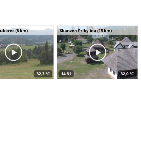
uberec (8 km)
Skanzen Pribylina (15 km)
32,3 °C
14:31
32,0 °C