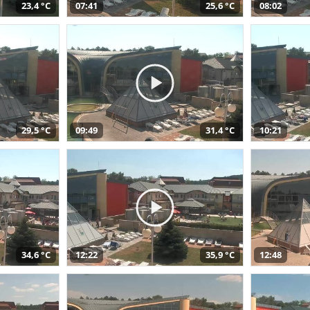
23,4 °C
07:41
25,6 °C
08:02
29,5 °C
09:49
31,4 °C
10:21
34,6 °C
12:22
35,9 °C
12:48