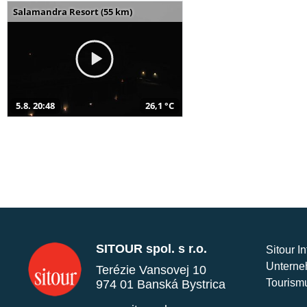
Salamandra Resort (55 km)
5.8. 20:48
26,1 °C
SITOUR spol. s r.o.
Sitour I
Unterne
Terézie Vansovej 10
Tourism
974 01 Banská Bystrica