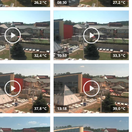
26,2 °C
08:30
27,2 °C
32,4 °C
10:53
33,3 °C
37,8 °C
13:18
39,0 °C