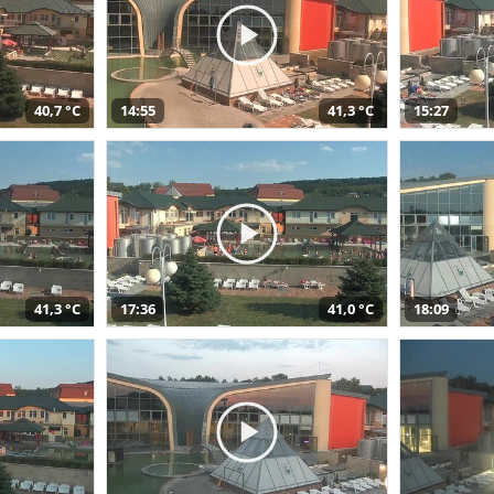
40,7 °C
14:55
41,3 °C
15:27
41,3 °C
17:36
41,0 °C
18:09