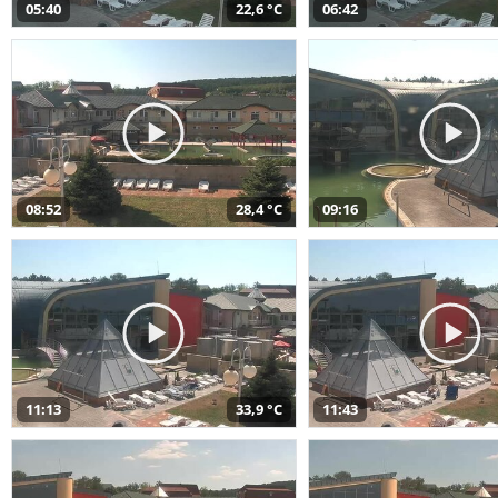
05:40
22,6 °C
06:42
08:52
28,4 °C
09:16
11:13
33,9 °C
11:43