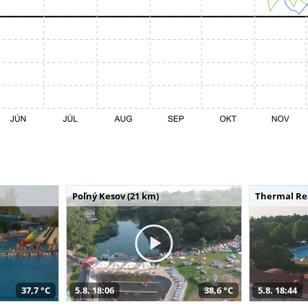
Poľný Kesov (21 km)
Thermal Res
37,7 °C
5.8. 18:06
38,6 °C
5.8. 18:44