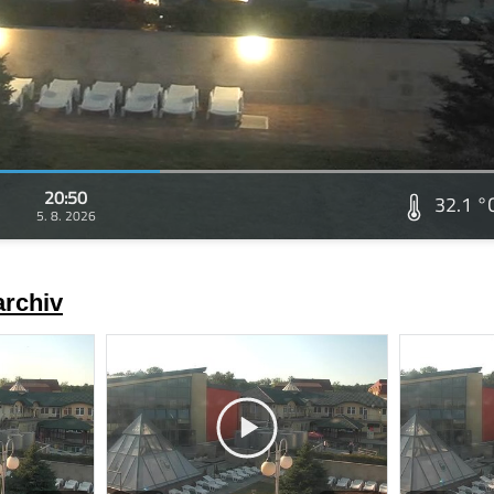
20:50
32.1 °
5. 8. 2026
archiv