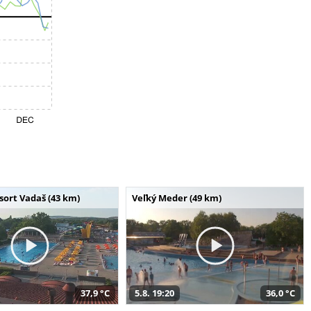
ort Vadaš (43 km)
Veľký Meder (49 km)
37,9 °C
5.8. 19:20
36,0 °C