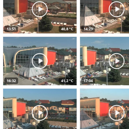
13:51
40,8 °C
14:23
16:32
41,2 °C
17:04