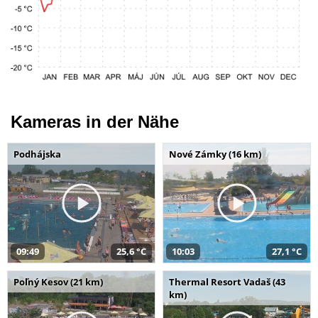
Kameras in der Nähe
Podhájska
Nové Zámky (16 km)
09:49
25,6 °C
10:03
27,1 °C
Poľný Kesov (21 km)
Thermal Resort Vadaš (43
km)