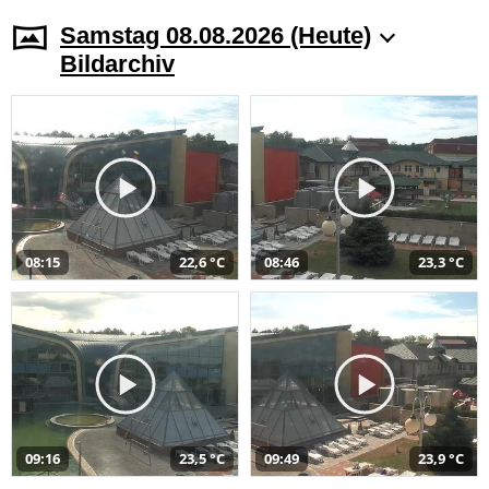
Samstag 08.08.2026 (Heute)
Bildarchiv
08:15
22,6 °C
08:46
23,3 °C
09:16
23,5 °C
09:49
23,9 °C