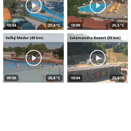
10:04
27,4 °C
10:00
26,5 °C
Veľký Meder (49 km)
Salamandra Resort (55 km)
09:56
26,8 °C
10:04
25,0 °C