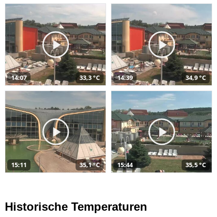
14:07
33,3 °C
14:39
34,9 °C
15:11
35,1 °C
15:44
35,5 °C
Historische Temperaturen