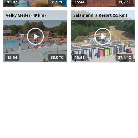
15:07
31,9 °C
15:44
31,7 °C
Veľký Meder (49 km)
Salamandra Resort (55 km)
15:54
33,0 °C
15:41
27,4 °C