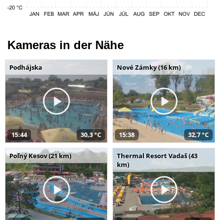
Kameras in der Nähe
Podhájska
Nové Zámky (16 km)
15:44
30,3 °C
15:38
32,7 °C
Poľný Kesov (21 km)
Thermal Resort Vadaš (43
km)