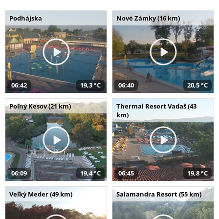
Podhájska
Nové Zámky (16 km)
06:42
19,3 °C
06:40
20,5 °C
Poľný Kesov (21 km)
Thermal Resort Vadaš (43
km)
06:09
19,4 °C
06:45
19,8 °C
Veľký Meder (49 km)
Salamandra Resort (55 km)