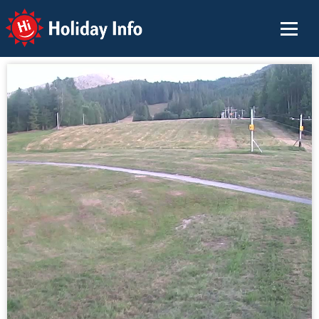
Holiday Info