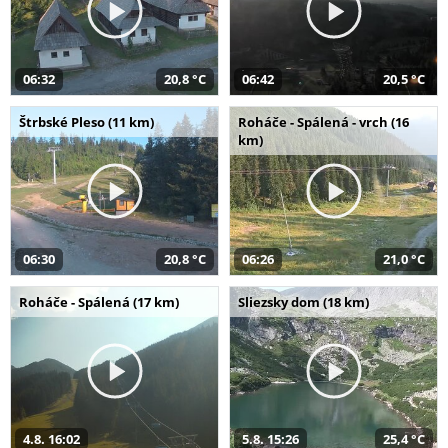
06:32
20,8 °C
06:42
20,5 °C
Štrbské Pleso (11 km)
Roháče - Spálená - vrch (16
km)
06:30
20,8 °C
06:26
21,0 °C
Roháče - Spálená (17 km)
Sliezsky dom (18 km)
4.8. 16:02
5.8. 15:26
25,4 °C