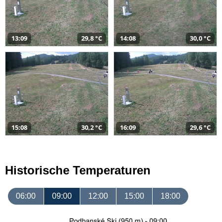
13:09
29,8 °C
14:08
30,0 °C
15:08
30,2 °C
16:09
29,6 °C
Historische Temperaturen
06:00
09:00
12:00
15:00
18:00