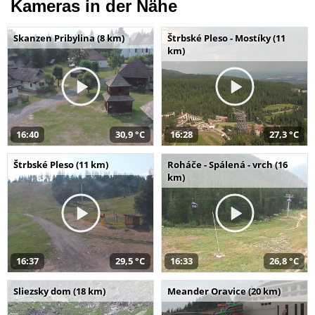
Kameras in der Nähe
Skanzen Pribylina (8 km)
Štrbské Pleso - Mostíky (11
km)
16:40
30,9 °C
16:28
27,3 °C
Štrbské Pleso (11 km)
Roháče - Spálená - vrch (16
km)
16:37
29,5 °C
16:33
26,8 °C
Sliezsky dom (18 km)
Meander Oravice (20 km)