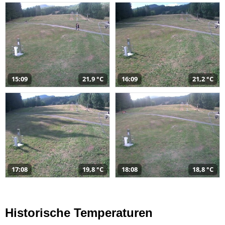
15:09
21,9 °C
16:09
21,2 °C
17:08
19,8 °C
18:08
18,8 °C
Historische Temperaturen