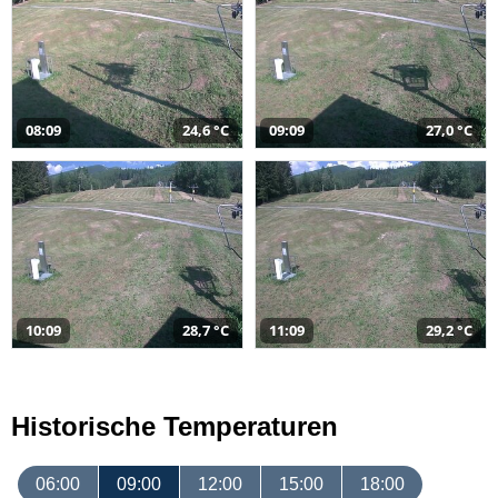
08:09
24,6 °C
09:09
27,0 °C
10:09
28,7 °C
11:09
29,2 °C
Historische Temperaturen
06:00
09:00
12:00
15:00
18:00