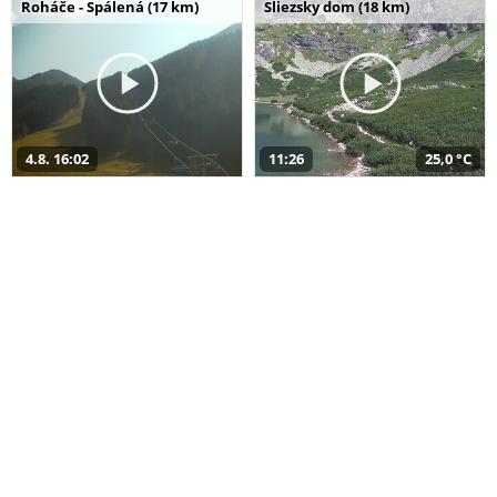
Roháče - Spálená (17 km)
Sliezsky dom (18 km)
4.8. 16:02
11:26
25,0 °C