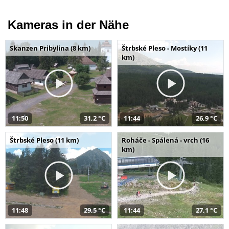
Kameras in der Nähe
Skanzen Pribylina (8 km)
Štrbské Pleso - Mostíky (11
km)
11:50
31,2 °C
11:44
26,9 °C
Štrbské Pleso (11 km)
Roháče - Spálená - vrch (16
km)
11:48
29,5 °C
11:44
27,1 °C