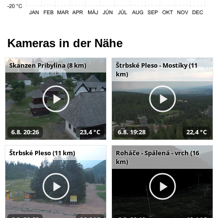
Kameras in der Nähe
Skanzen Pribylina (8 km)
Štrbské Pleso - Mostíky (11
km)
6.8. 20:26
23,4 °C
6.8. 19:28
22,4 °C
Štrbské Pleso (11 km)
Roháče - Spálená - vrch (16
km)