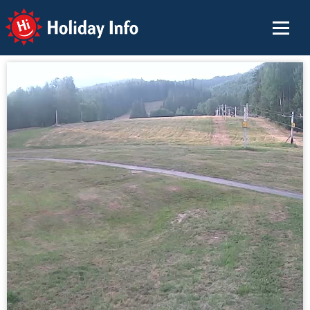
Holiday Info