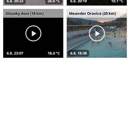
6.8. 20:23
26,6 °C
6.8. 20:19
19,1 °C
Sliezsky dom (18 km)
Meander Oravice (20 km)
6.8. 23:07
18,4 °C
6.8. 18:38