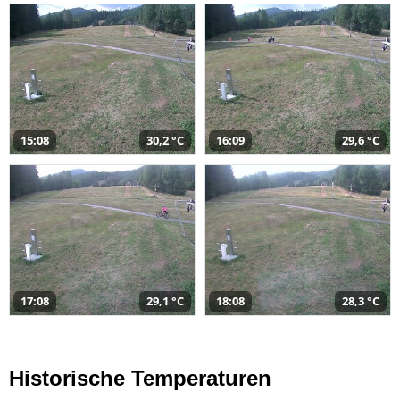
15:08
30,2 °C
16:09
29,6 °C
17:08
29,1 °C
18:08
28,3 °C
Historische Temperaturen