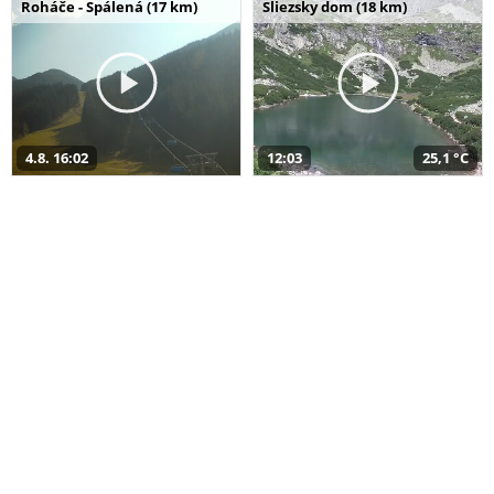
Roháče - Spálená (17 km)
Sliezsky dom (18 km)
4.8. 16:02
12:03
25,1 °C