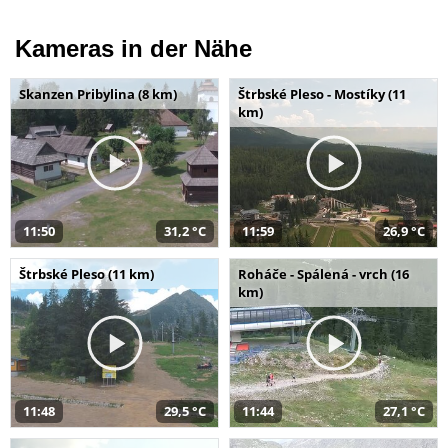
Kameras in der Nähe
Skanzen Pribylina (8 km)
Štrbské Pleso - Mostíky (11
km)
11:50
31,2 °C
11:59
26,9 °C
Štrbské Pleso (11 km)
Roháče - Spálená - vrch (16
km)
11:48
29,5 °C
11:44
27,1 °C