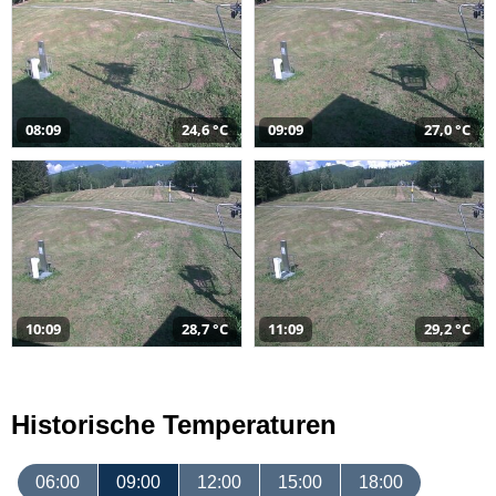
08:09
24,6 °C
09:09
27,0 °C
10:09
28,7 °C
11:09
29,2 °C
Historische Temperaturen
06:00
09:00
12:00
15:00
18:00