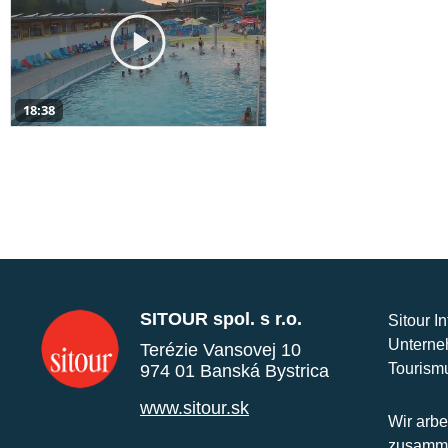
18:38
SITOUR spol. s r.o.
Sitour I
Unterne
Terézie Vansovej 10
Tourism
974 01 Banská Bystrica
www.sitour.sk
Wir arbe
zusamme