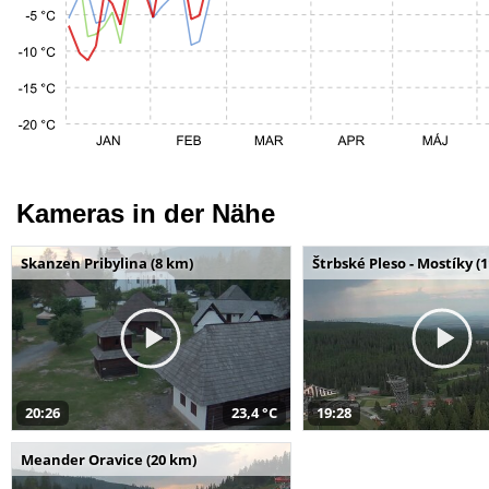
Kameras in der Nähe
Skanzen Pribylina (8 km)
Štrbské Pleso - Mostíky (
20:26
23,4 °C
19:28
Meander Oravice (20 km)