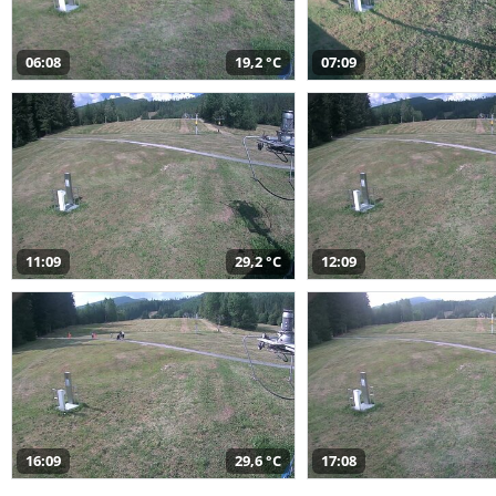
06:08
19,2 °C
07:09
11:09
29,2 °C
12:09
16:09
29,6 °C
17:08