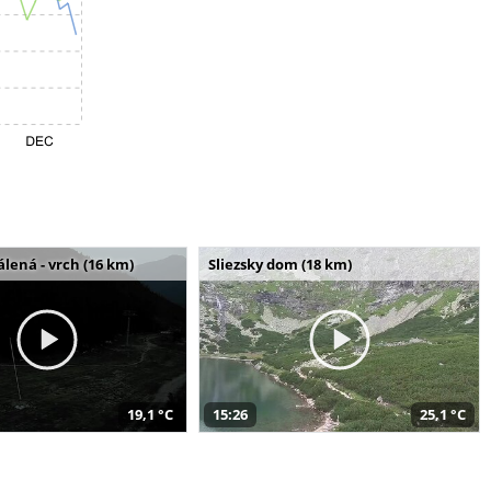
álená - vrch (16 km)
Sliezsky dom (18 km)
19,1 °C
15:26
25,1 °C