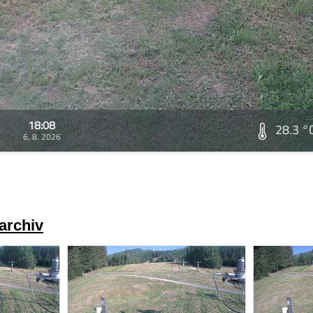
18:08
28.3 °
6. 8. 2026
archiv