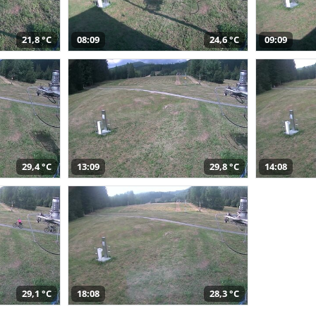
21,8 °C
08:09
24,6 °C
09:09
29,4 °C
13:09
29,8 °C
14:08
29,1 °C
18:08
28,3 °C