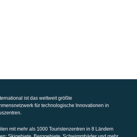
nternational ist das weltweit größte
hmensnetzwerk für technologische Innovationen in
uszentren.
iten mit mehr als 1000 Touristenzentren in 8 Ländern
n: Skigebiete, Berggebiete, Schwimmbäder und mehr.