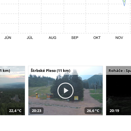
11 km)
Štrbské Pleso (11 km)
Roháče - Sp
22,4 °C
20:23
26,6 °C
20:19