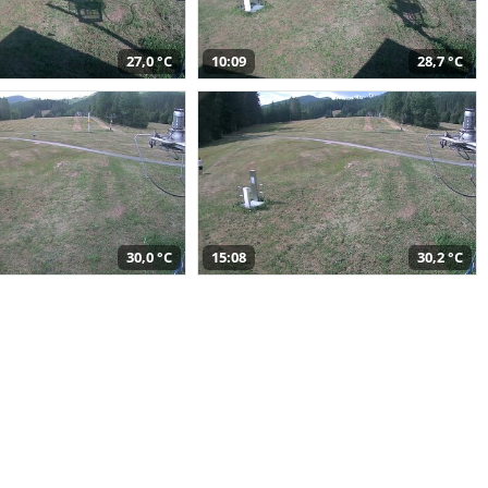
27,0 °C
10:09
28,7 °C
30,0 °C
15:08
30,2 °C