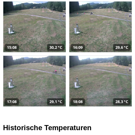
15:08
30,2 °C
16:09
29,6 °C
17:08
29,1 °C
18:08
28,3 °C
Historische Temperaturen