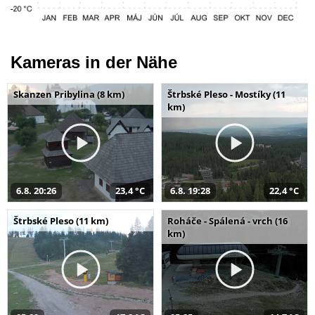
Kameras in der Nähe
Skanzen Pribylina (8 km)
Štrbské Pleso - Mostíky (11
km)
6.8. 20:26
23,4 °C
6.8. 19:28
22,4 °C
Štrbské Pleso (11 km)
Roháče - Spálená - vrch (16
km)