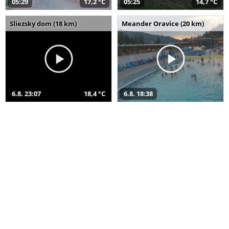
05:29
17,2 °C
05:25
14,7 °C
Sliezsky dom (18 km)
Meander Oravice (20 km)
6.8. 23:07
18,4 °C
6.8. 18:38