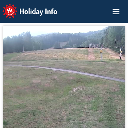
Holiday Info