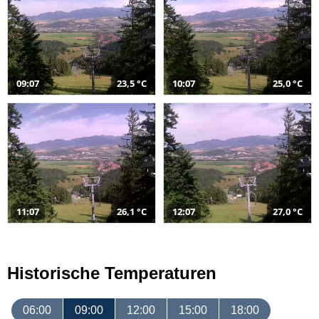
09:07
23,5 °C
10:07
25,0 °C
11:07
26,1 °C
12:07
27,0 °C
Historische Temperaturen
06:00
09:00
12:00
15:00
18:00