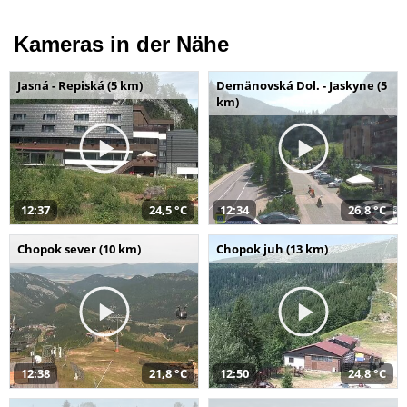
Kameras in der Nähe
Jasná - Repiská (5 km)
Demänovská Dol. - Jaskyne (5
km)
12:37
24,5 °C
12:34
26,8 °C
Chopok sever (10 km)
Chopok juh (13 km)
12:38
21,8 °C
12:50
24,8 °C