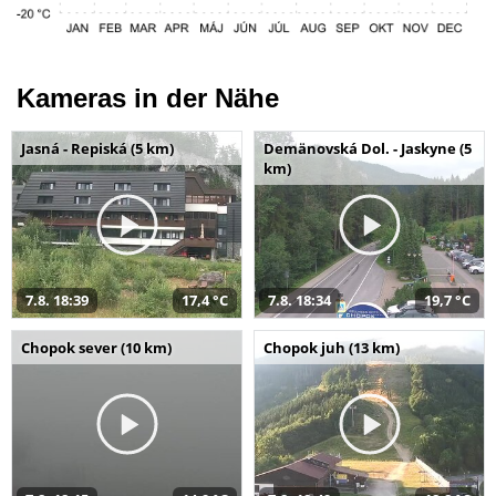
Kameras in der Nähe
Jasná - Repiská (5 km)
Demänovská Dol. - Jaskyne (5
km)
7.8. 18:39
17,4 °C
7.8. 18:34
19,7 °C
Chopok sever (10 km)
Chopok juh (13 km)