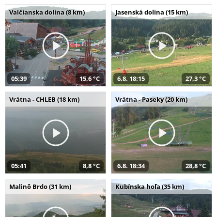
Valčianska dolina (8 km)
Jasenská dolina (15 km)
05:39
15,6 °C
6.8. 18:15
27,3 °C
Vrátna - CHLEB (18 km)
Vrátna - Paseky (20 km)
05:41
8,8 °C
6.8. 18:34
28,8 °C
Malinô Brdo (31 km)
Kubínska hoľa (35 km)