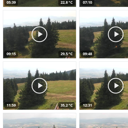
05:39
22,8 °C
07:10
09:15
29,5 °C
09:48
11:59
35,2 °C
12:31