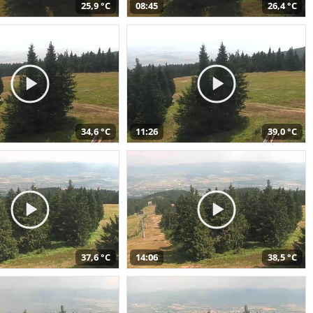
25,9 °C
08:45
26,4 °C
34,6 °C
11:26
39,0 °C
37,6 °C
14:06
38,5 °C