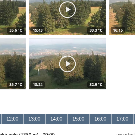
35,6 °C
15:43
33,3 °C
16:15
35,7 °C
18:24
32,9 °C
12:00
13:00
14:00
15:00
16:00
17:00