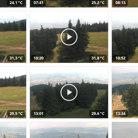
24,1 °C
07:41
25,2 °C
08:13
31,3 °C
10:20
31,8 °C
10:52
29,5 °C
13:01
29,6 °C
13:34