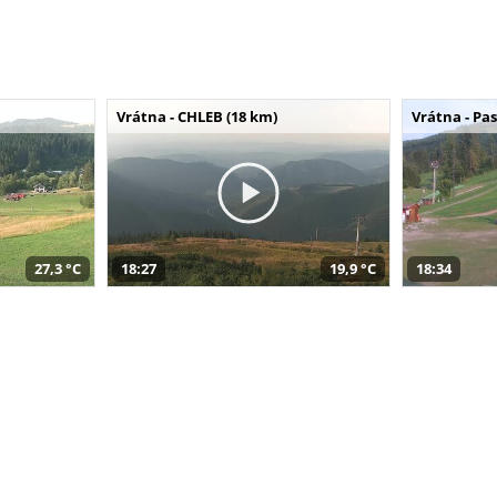
Vrátna - CHLEB (18 km)
Vrátna - Pa
27,3 °C
18:27
19,9 °C
18:34