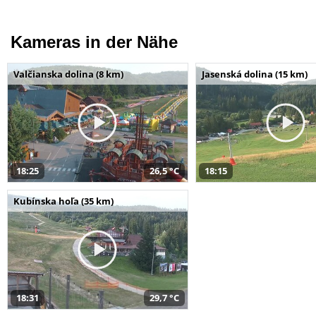
Kameras in der Nähe
Valčianska dolina (8 km)
Jasenská dolina (15 km)
18:25
26,5 °C
18:15
Kubínska hoľa (35 km)
18:31
29,7 °C