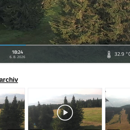
18:24
32.9 °
6. 8. 2026
archiv