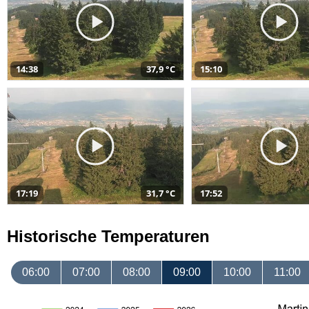
14:38
37,9 °C
15:10
17:19
31,7 °C
17:52
Historische Temperaturen
06:00
07:00
08:00
09:00
10:00
11:00