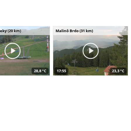
seky (20 km)
Malinô Brdo (31 km)
28,8 °C
17:55
23,3 °C