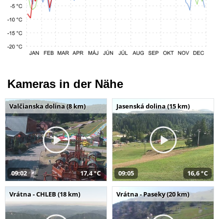
Kameras in der Nähe
Valčianska dolina (8 km)
Jasenská dolina (15 km)
09:02
17,4 °C
09:05
16,6 °C
Vrátna - CHLEB (18 km)
Vrátna - Paseky (20 km)