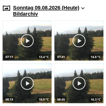
Sonntag 09.08.2026 (Heute)
Bildarchiv
07:11
13,4 °C
07:41
14,8 °C
08:13
15,0 °C
08:45
16,3 °C