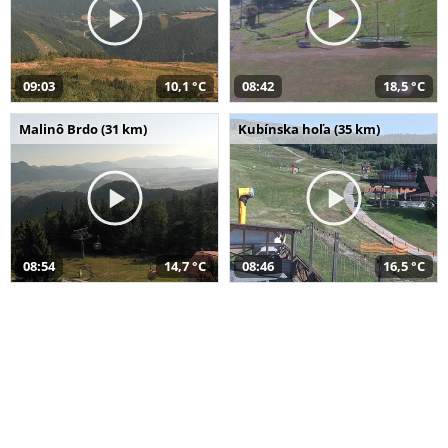
09:03
10,1 °C
08:42
18,5 °C
Malinô Brdo (31 km)
Kubínska hoľa (35 km)
08:54
14,7 °C
08:46
16,5 °C