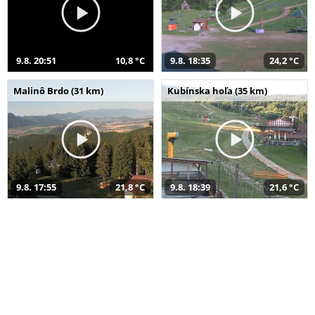
9.8. 20:51
10,8 °C
9.8. 18:35
24,2 °C
Malinô Brdo (31 km)
Kubínska hoľa (35 km)
9.8. 17:55
21,8 °C
9.8. 18:39
21,6 °C