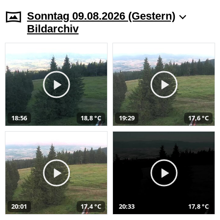
Sonntag 09.08.2026 (Gestern)
Bildarchiv
18:56
18,8 °C
19:29
17,6 °C
20:01
17,4 °C
20:33
17,8 °C