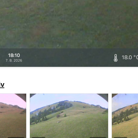
18:10
18.0 °
7. 8. 2026
iv