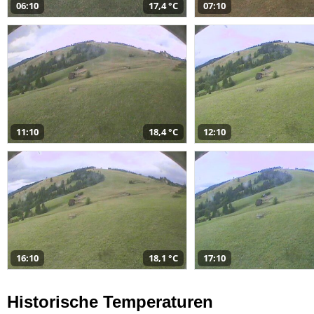
06:10
17,4 °C
07:10
11:10
18,4 °C
12:10
16:10
18,1 °C
17:10
Historische Temperaturen