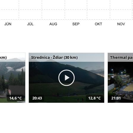
 km)
Strednica - Ždiar (30 km)
Thermal par
14,6 °C
20:43
12,8 °C
21:01