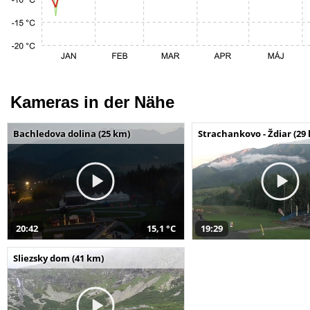
Kameras in der Nähe
Bachledova dolina (25 km)
Strachankovo - Ždiar (29
20:42
15,1 °C
19:29
Sliezsky dom (41 km)