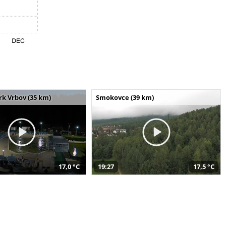
k Vrbov (35 km)
Smokovce (39 km)
17,0 °C
19:27
17,5 °C