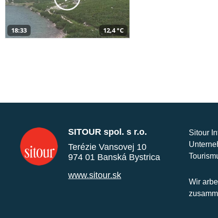
18:33
12,4 °C
SITOUR spol. s r.o.
Sitour I
Unterne
Terézie Vansovej 10
Tourism
974 01 Banská Bystrica
www.sitour.sk
Wir arbe
zusamme