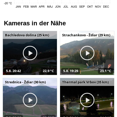
Kameras in der Nähe
Bachledova dolina (25 km)
Strachankovo - Ždiar (29 km)
5.8. 20:42
22,9 °C
5.8. 19:29
23,1 °C
Strednica - Ždiar (30 km)
Thermal park Vrbov (35 km)