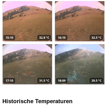
15:10
32,8 °C
16:10
32,5 °C
17:10
31,5 °C
18:09
29,5 °C
Historische Temperaturen