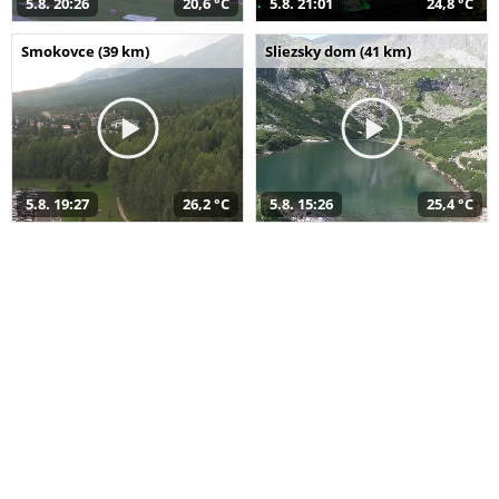
5.8. 20:26
20,6 °C
5.8. 21:01
24,8 °C
Smokovce (39 km)
Sliezsky dom (41 km)
5.8. 19:27
26,2 °C
5.8. 15:26
25,4 °C