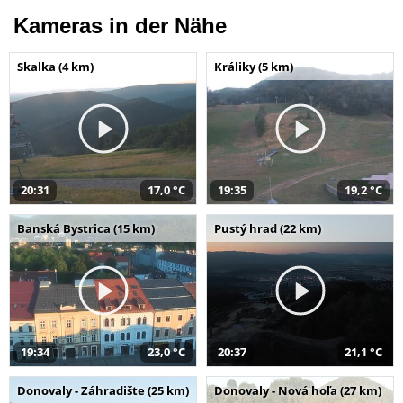
Kameras in der Nähe
Skalka (4 km)
Králiky (5 km)
20:31
17,0 °C
19:35
19,2 °C
Banská Bystrica (15 km)
Pustý hrad (22 km)
19:34
23,0 °C
20:37
21,1 °C
Donovaly - Záhradište (25 km)
Donovaly - Nová hoľa (27 km)