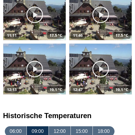
11:11
17,5 °C
11:46
17,5 °C
12:13
19,1 °C
12:47
19,1 °C
Historische Temperaturen
06:00
09:00
12:00
15:00
18:00