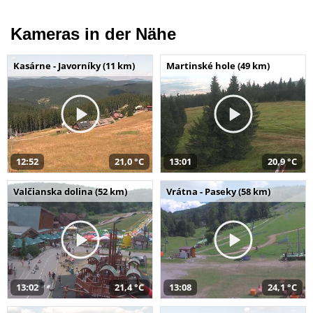
Kameras in der Nähe
Kasárne - Javorníky (11 km)
Martinské hole (49 km)
12:52
21,0 °C
13:01
20,9 °C
Valčianska dolina (52 km)
Vrátna - Paseky (58 km)
13:02
21,4 °C
13:08
24,1 °C